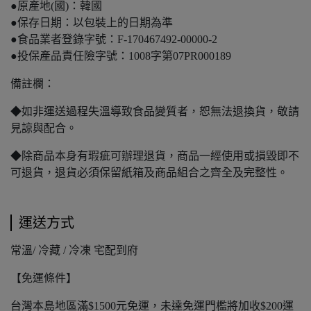
●原產地(國)：韓國
●保存日期：以包裝上的日期為準
●食品業者登錄字號：F-170467492-00000-2
●投保產品責任險字號：1008字第07PR000189
備註欄：
◆如非運送過程失溫導致食品變質者，恕無法退換貨，敬請
見諒與配合。
◆除商品本身有瑕疵可辦理退貨，商品一經使用或損毀即不
可退貨，退貨必須保留紙箱及商品組合之齊全及完整性。
運送方式
常溫/ 冷藏 / 冷凍 宅配到府
【免運條件】
台灣本島地區滿$1500元免運，未達免運門檻將加收$200運