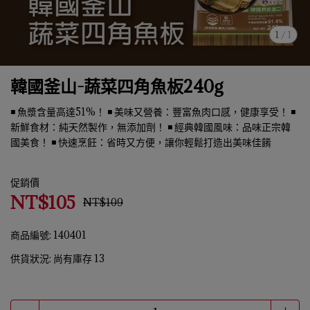
1
/
1
韓國釜山-蔬菜四角魚板240g
◾ 魚漿含量高達51%！ ◾ 美味又營養：豐富魚肉口感，健康享受！ ◾
新鮮食材：純天然製作，無添加劑！ ◾ 經典韓國風味：品味正宗韓
國美食！ ◾ 快速烹飪：省時又方便，讓你輕鬆打造出美味佳餚
促銷價
NT$105
NT$109
商品編號:
140401
供貨狀況:
尚有庫存 13