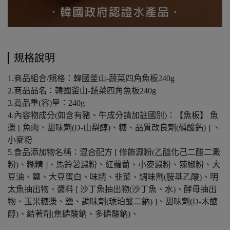
規格說明
1.商品組合/規格：韓國釜山-蔬菜四角魚板240g
2.商品品名：韓國釜山-蔬菜四角魚板240g
3.商品重(容)量：240g
4.內容物成分(如含有豬、牛成分請加註國別)：【魚板】 魚
漿 [ 魚肉、甜味劑(D-山梨醇)、糖、品質改良劑(磷酸鈣) ] 、
小麥粉
5.食品添加物名稱：混合配方 [ 修飾澱粉(乙醯化己二酸二澱
粉)、糊精 ]、馬鈴薯澱粉、紅蘿蔔、小麥澱粉、辣椒粉、大
豆油、鹽、大豆蛋白、味精、韭菜、調味劑(胺基乙酸)、明
太魚抽出物、醬料 [ 沙丁魚抽出物(沙丁魚、水)、酵母抽出
物、玉米糖漿、鹽、調味劑(琥珀酸二鈉) ]、甜味劑(D-木醣
醇)、結著劑(焦磷酸鈉、多磷酸鈉)、