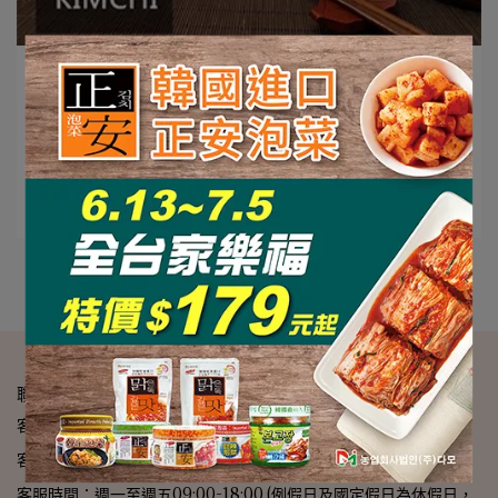
佩吉的生活點滴 | 2023-02-06
【美食】正統韓國《正安kimchi》，輕鬆三
道韓式料理快速上桌! -佩吉的生活點滴
⋯
閱讀更多 ->
聯絡資訊
客服專線：0800-246-000 | 02-2299-2390
客服傳真：02-2299-2393
客服時間：週一至週五09:00-18:00 (例假日及國定假日為休假日，