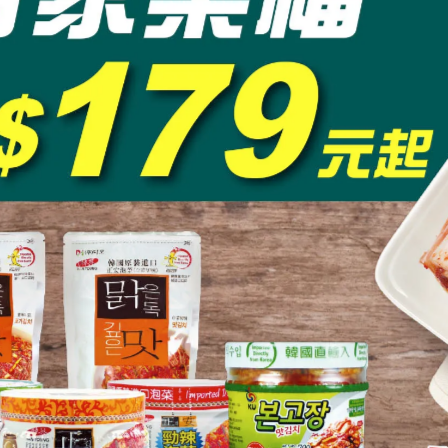
美食】正統韓國《正安kimchi》，
韓國餐廳阿豬媽聯名款kimchi_
鬆三道韓式料理快速上桌! -佩吉的
開箱
活點滴
續閱讀
繼續閱讀
查看更多