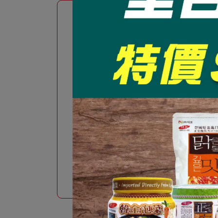
韓國kimchi推薦料理輕鬆上桌！3款
【
韓英kimchi創造多道韓式美食，韓國
輕
紅藻鹿尾草韓金kimchi/全羅道
生
繼續閱讀
繼
kimchi/家鄉kimchi