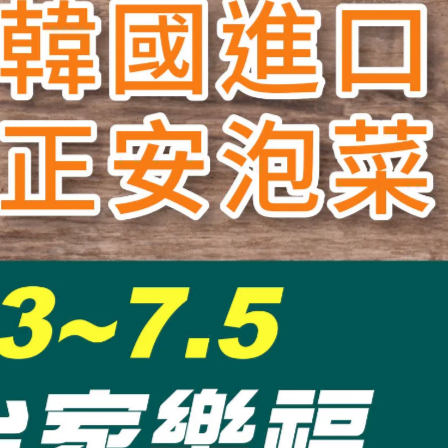
❤️❤️部落客推薦❤️❤️
泡菜系列
辣炒年糕&地瓜冬粉海苔卷